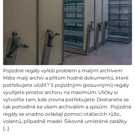
Pojízdné regály vyřeší problém s malým archivem
Máte malý archiv a přitom hodně dokumentů, které
potřebujete uložit? S pojízdnými (posuvnými) regály
využijete prostor archivu na maximum. Uličky si
vytvoříte tam, kde zrovna potřebujete. Dostanete se
tak pohodlně ke všem archiváliím a spisům. Pojízdné
regály se snadno ovládají pomocí otáčecích růžic,
volantů, případně madel. Šikovně umístěné zarážky
[…]