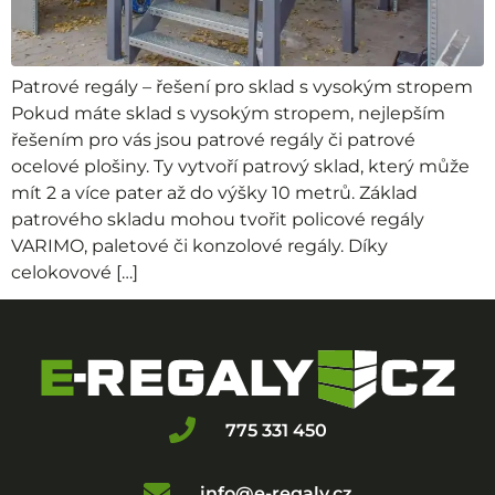
Patrové regály – řešení pro sklad s vysokým stropem
Pokud máte sklad s vysokým stropem, nejlepším
řešením pro vás jsou patrové regály či patrové
ocelové plošiny. Ty vytvoří patrový sklad, který může
mít 2 a více pater až do výšky 10 metrů. Základ
patrového skladu mohou tvořit policové regály
VARIMO, paletové či konzolové regály. Díky
celokovové […]
775 331 450
info@e-regaly.cz