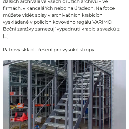
dalších archiválií ve všech druzích archivů – ve
firmách, v kancelářích nebo na úřadech. Na fotce
můžete vidět spisy v archivačních krabicích
vyskládané v policích kovového regálu VARIMO.
Boční zarážky zamezují vypadnutí krabic a svazků z
[…]
Patrový sklad – řešení pro vysoké stropy