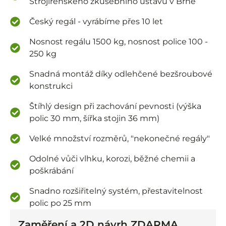
Strojírenského zkušebního ústavu v Brně
Český regál - vyrábíme přes 10 let
Nosnost regálu 1500 kg, nosnost police 100 -
250 kg
Snadná montáž díky odlehčené bezšroubové
konstrukci
Štíhlý design při zachování pevnosti (výška
polic 30 mm, šířka stojin 36 mm)
Velké množství rozměrů, "nekonečné regály"
Odolné vůči vlhku, korozi, běžné chemii a
poškrábání
Snadno rozšiřitelný systém, přestavitelnost
polic po 25 mm
Zaměření a 2D návrh ZDARMA