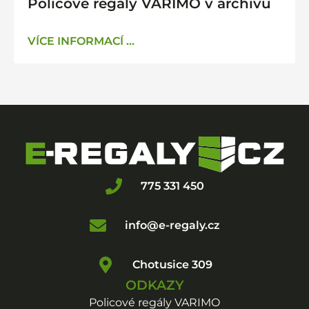
Policové regály VARIMO v archivu
VÍCE INFORMACÍ ...
775 331 450
info@e-regaly.cz
Chotusice 309
ODKAZY
Policové regály VARIMO